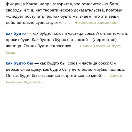
фикции; у Канта, напр., говорится, что относительно Бога,
свободы и т. д. нет теоретического доказательства, поэтому
«следует поступать так, как будто мы знаем, что эти вещи
действительно существуют».… …
Философская энциклопедия
как будто
— как бу/дто, союз и частица союз: А он, мятежный,
просит бури, Как будто в бурях есть покой... (Лермонтов).
частица: Он как будто согласился …
Слитно. Раздельно. Через
дефис.
как будто бы
— как бу/дто бы, союз и частица союз: Он
держался за щёку, как будто бы у него болели зубы. частица:
Он как будто бы согласился встретиться со мной …
Слитно.
Раздельно. Через дефис.