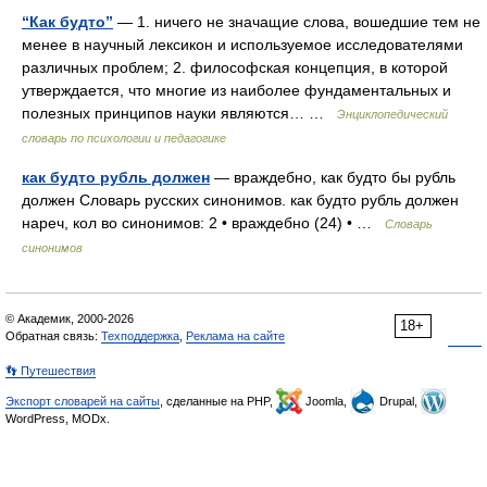
“Как будто”
— 1. ничего не значащие слова, вошедшие тем не
менее в научный лексикон и используемое исследователями
различных проблем; 2. философская концепция, в которой
утверждается, что многие из наиболее фундаментальных и
полезных принципов науки являются… …
Энциклопедический
словарь по психологии и педагогике
как будто рубль должен
— враждебно, как будто бы рубль
должен Словарь русских синонимов. как будто рубль должен
нареч, кол во синонимов: 2 • враждебно (24) • …
Словарь
синонимов
© Академик, 2000-2026
18+
Обратная связь:
Техподдержка
,
Реклама на сайте
👣 Путешествия
Экспорт словарей на сайты
, сделанные на PHP,
Joomla,
Drupal,
WordPress, MODx.